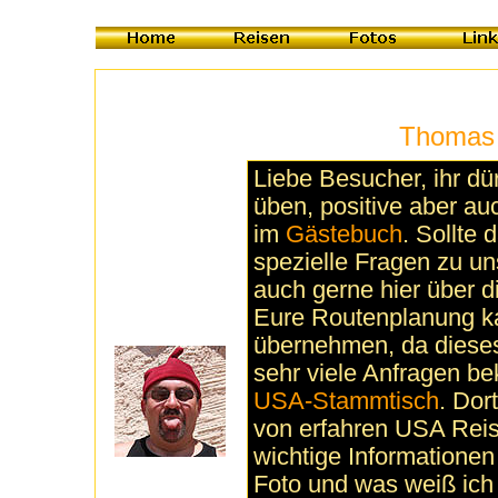
Thomas 
Liebe Besucher, ihr dür
üben, positive aber au
im
Gästebuch
. Sollte 
spezielle Fragen zu u
auch gerne hier über d
Eure Routenplanung kan
übernehmen, da dieses 
sehr viele Anfragen b
USA-Stammtisch
. Dor
von erfahren USA Reis
wichtige Informationen
Foto und was weiß ich n